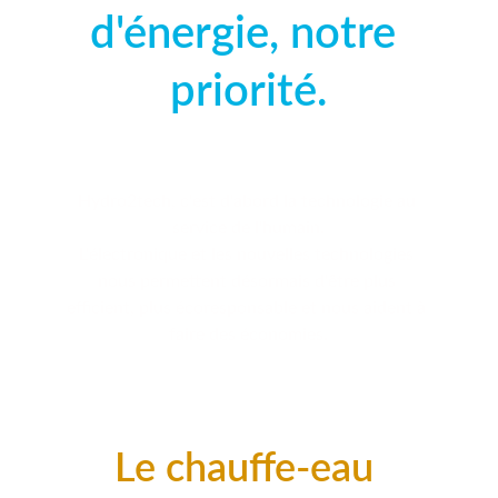
d'énergie, notre 
priorité.
Hydro2tech, c'est d'abord la technologie au 
service de l'humain.
L'électronique et les nouvelles technologies 
nous permettent désormais d'être plus 
efficient, plus écoresponsable et nous aident à 
faire des économies.
Le chauffe-eau 