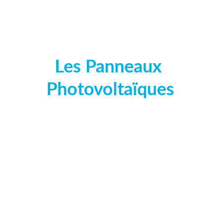
Les Panneaux 
Photovoltaïques
La production d'électricité par les panneaux 
solaire Photovoltaïque est à l'ordre du temps, 
la Corse fait partie des régions française non 
interconnectée au réseau national, une ZNI. 
Une aide spéciale est donc accordée, une 
raison de plus pour en profiter. 
En site isolé ou en autoconsommation avec 