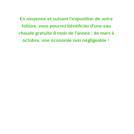
annuels en ECS.
En moyenne et suivant l'exposition de votre 
toiture, vous pourrez bénéficier d'une eau 
chaude gratuite 8 mois de l'année : de mars à 
octobre, une économie non négligeable !  
Le contrat d'entretien est cependant conseillé 
pour maximiser la durée de vie de votre 
installation et optimiser son fonctionnement : 
Contrôle du fluide caloporteur, Vérification et 
remplacement de l'anode, vérification des 
pressions du vase d'expansion et nettoyage 
des panneaux, vous conféreront une 
utilisation optimale.
 Une déclaration préalable de travaux (DP) 
doit toutefois être déposé et accepté en 