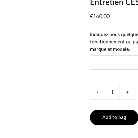
Entretien CE
€160.00
Indiquez nous quelque
fonctionnement ou pan
marque et modele.
-
+
Add to bag