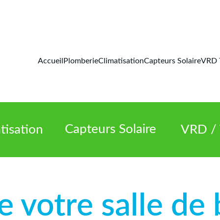
Accueil
Plomberie
Climatisation
Capteurs Solaire
VRD 
Capteurs Solaire
tisation
VRD / 
 votre salle de