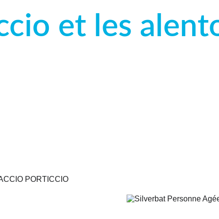
ccio et les alent
 de votre compteur d'eau normalisé pour K
isations, ou le passage de caméra pour véri
évacuations.
 vous faut pour l’installation, l'entretien 