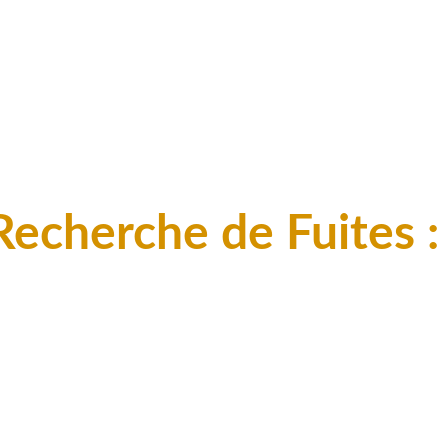
Recherche de Fuites :
rimordiale pour la sauvegarde de notre env
 acoustique, traceurs, imagerie thermique, 
au service de l'optimisation !
illé sera établi pour une prise en charge de