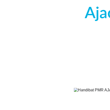
Aja
Hydro2tech se chargera de la pose
évier, au débouchage de vos canal
Hydro2Tech est le partenaire qu’il