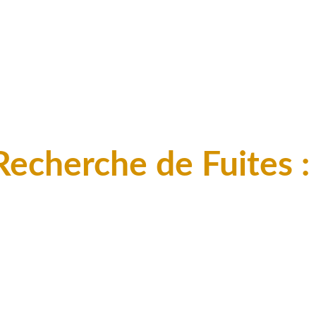
Recherche de Fuites :
rimordiale pour la sauvegarde de notre env
 acoustique, traceurs, imagerie thermique, 
au service de l'optimisation !
illé sera établi pour une prise en charge de