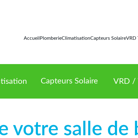
Accueil
Plomberie
Climatisation
Capteurs Solaire
VRD 
Capteurs Solaire
tisation
VRD / 
 votre salle de