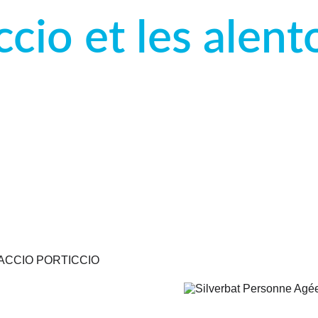
ccio et les alent
 de votre compteur d'eau normalisé pour K
isations, ou le passage de caméra pour véri
évacuations.
 vous faut pour l’installation, l'entretien 