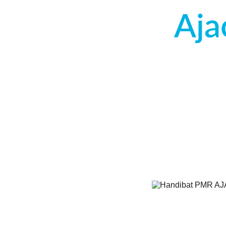
Aja
Hydro2tech se chargera de la pose
évier, au débouchage de vos canal
Hydro2Tech est le partenaire qu’il