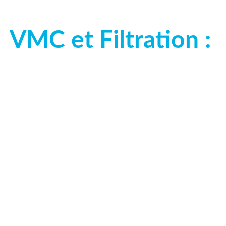
VMC et Filtration : 
r l’installation ou le remplacement de vot
ces humides et la pose de système de Filtra
leur de la filtration grâce à notre revendeu
de chlore, pesticides, métaux lourds, méd
tration, la revitalisation et la dynamisation de